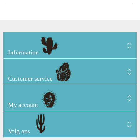
Information
Customer service
My account
Volg ons