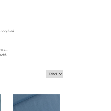
droogkast
assen.
heid.