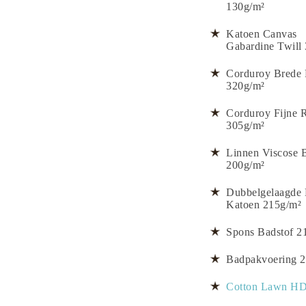
130g/m²
Katoen Canvas
Gabardine Twill
Corduroy Brede 
320g/m²
Corduroy Fijne 
305g/m²
Linnen Viscose 
200g/m²
Dubbelgelaagde
Katoen 215g/m²
Spons Badstof 2
Badpakvoering 
Cotton Lawn HD