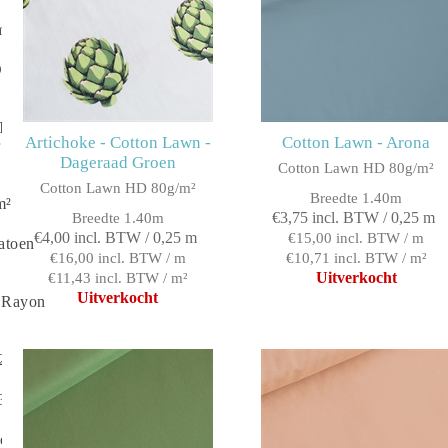
m²
Draads
Tricot
Artichoke - Cotton Lawn -
Cotton Lawn - Arona
Dageraad Groen
Cotton Lawn HD 80g/m²
Cotton Lawn HD 80g/m²
Breedte 1.40m
m²
€3,75 incl. BTW / 0,25 m
Breedte 1.40m
€4,00 incl. BTW / 0,25 m
€15,00 incl. BTW / m
atoen
€16,00 incl. BTW / m
€10,71 incl. BTW / m²
Uitverkocht
€11,43 incl. BTW / m²
Uitverkocht
 Rayon
20g/m²
35g/m²
e Twill