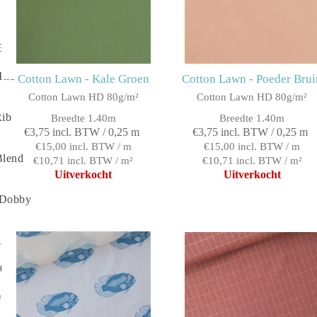
 310g/m²
Rib
Cotton Lawn - Kale Groen
Cotton Lawn - Poeder Brui
Cotton Lawn HD 80g/m²
Cotton Lawn HD 80g/m²
Rib
Breedte 1.40m
Breedte 1.40m
€3,75 incl. BTW / 0,25 m
€3,75 incl. BTW / 0,25 m
€15,00 incl. BTW / m
€15,00 incl. BTW / m
Blend
€10,71 incl. BTW / m²
€10,71 incl. BTW / m²
Uitverkocht
Uitverkocht
 Dobby
10g/m²
200g/m²
 80g/m²