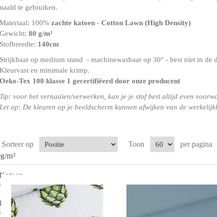
naald te gebruiken.
Materiaal: 100%
zachte katoen - Cotton Lawn (High Density)
Gewicht:
80 g/m²
Stofbreedte:
140cm
Strijkbaar op medium stand - machinewasbaar op 30° - best niet in de 
Kleurvast en minimale krimp.
Oeko-Tex 100 klasse 1
gecertifiëerd door onze producent
Tip: voor het vernaaien/verwerken, kan je je stof best altijd even voorw
Let op: De kleuren op je beeldscherm kunnen afwijken van de werkelijk
Sorteer op
Toon
per pagina
0g/m²
 Katoen-
²
 Katoen-
²