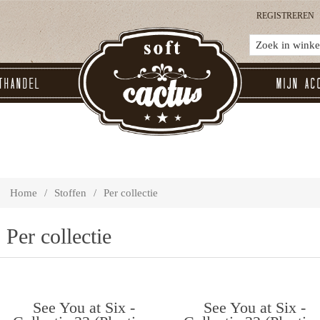
REGISTREREN
thandel
Mijn ac
Home
/
Stoffen
/
Per collectie
Per collectie
See You at Six -
See You at Six -