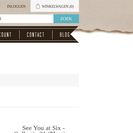
INLOGGEN
WINKELWAGEN
(0)
count
Contact
Blog
See You at Six -