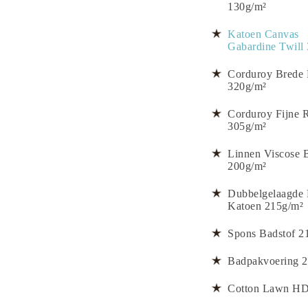
130g/m²
Katoen Canvas
Gabardine Twill
Corduroy Brede 
320g/m²
Corduroy Fijne 
305g/m²
Linnen Viscose 
200g/m²
Dubbelgelaagde
Katoen 215g/m²
Spons Badstof 2
Badpakvoering 
Cotton Lawn HD