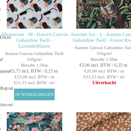
m²
Draads
Abstrarium - M - Katoen Canvas
Autumn Joy - L - Katoen Ca
Tricot
Gabardine Twill -
Gabardine Twill - Forest Ri
Lavendelblauw
Katoen Canvas Gabardine Twi
Katoen Canvas Gabardine Twill
310g/m²
m²
310g/m²
Breedte 1.50m
€5,00 incl. BTW / 0,25 m
Breedte 1.50m
€5,75 incl. BTW / 0,25 m
atoen
€20,00 incl. BTW / m
€23,00 incl. BTW / m
€13,33 incl. BTW / m²
Uitverkocht
€15,33 incl. BTW / m²
 Rayon
20g/m²
35g/m²
e Twill