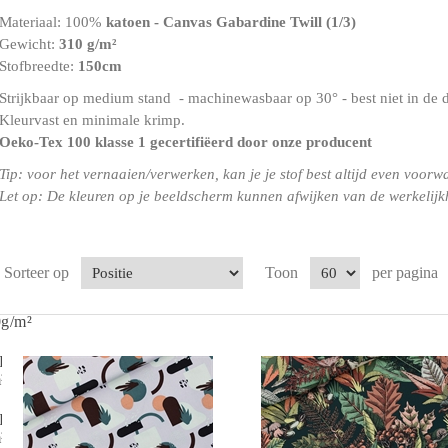
Materiaal: 100%
katoen - Canvas Gabardine Twill
(1/3)
Gewicht:
310 g/m²
Stofbreedte:
150cm
Strijkbaar op medium stand - machinewasbaar op 30° - best niet in de 
Kleurvast en minimale krimp.
Oeko-Tex 100 klasse 1
gecertifiëerd door onze producent
Tip: voor het vernaaien/verwerken, kan je je stof best altijd even voorw
Let op: De kleuren op je beeldscherm kunnen afwijken van de werkelijk
Sorteer op
Toon
per pagina
0g/m²
 Katoen-
²
 Katoen-
²