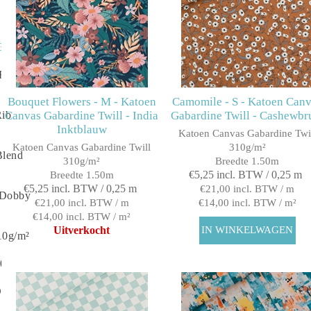
 310g/m²
Rib
Bouquet Flowers - M - Katoen
Camomile - S - Katoen Can
Canvas Gabardine Twill - India
Gabardine Twill - Cashewbr
Rib
Inktblauw
Katoen Canvas Gabardine Twi
Katoen Canvas Gabardine Twill
310g/m²
Blend
310g/m²
Breedte 1.50m
€5,25 incl. BTW / 0,25 m
Breedte 1.50m
€5,25 incl. BTW / 0,25 m
€21,00 incl. BTW / m
 Dobby
€21,00 incl. BTW / m
€14,00 incl. BTW / m²
€14,00 incl. BTW / m²
Uitverkocht
10g/m²
200g/m²
 80g/m²