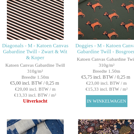
Diagonals - M - Katoen Canvas
Doggies - M - Katoen Canv
Gabardine Twill - Zwart & Wit
Gabardine Twill - Bosgroe
& Koper
Katoen Canvas Gabardine Twi
Katoen Canvas Gabardine Twill
310g/m²
310g/m²
Breedte 1.50m
€5,75 incl. BTW / 0,25 m
Breedte 1.50m
€5,00 incl. BTW / 0,25 m
€23,00 incl. BTW / m
€20,00 incl. BTW / m
€15,33 incl. BTW / m²
€13,33 incl. BTW / m²
Uitverkocht