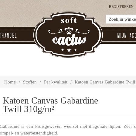
REGISTREREN
thandel
Mijn ac
Home
/
Stoffen
/
Per kwaliteit
/
Katoen Canvas Gabardine Twill
Katoen Canvas Gabardine
Twill 310g/m²
Gabardine is een kruisgeweven weefsel met diagonale lijnen. Zeer 
rimpel- en waterbestendigheid.