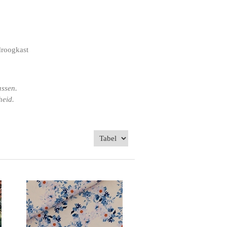
droogkast
assen.
heid.