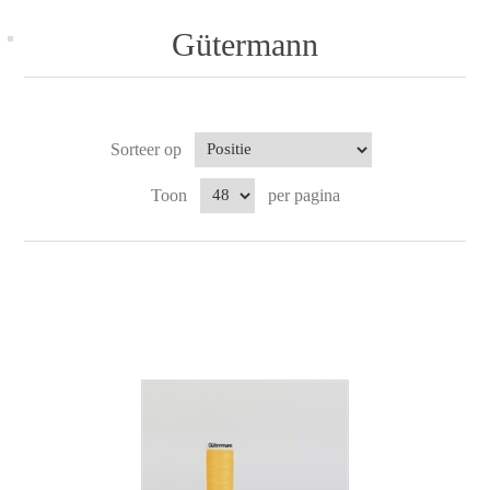
Gütermann
Sorteer op
Toon
per pagina