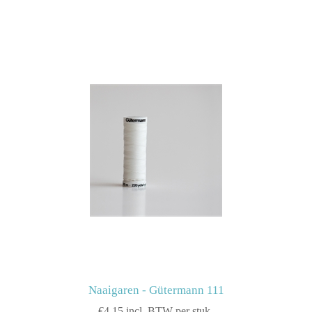
Naaigaren - Gütermann 111
€4,15 incl. BTW per stuk