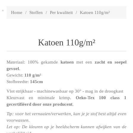
Home
/
Stoffen
/
Per kwaliteit
/
Katoen 110g/m²
Katoen 110g/m²
Materiaal: 100% gekamde
katoen
met een
zacht en soepel
gevoel
.
Gewicht:
110 g/m²
Stofbreedte:
145cm
Vlot strijkbaar - machinewasbaar op 30° - mag in de droogkast
Kleurvast en minimale krimp.
Oeko-Tex 100 class 1
gecertifiëerd door onze producent
.
Tip: voor het vernaaien/verwerken, kan je je stof best altijd even
voorwassen.
Let op: De kleuren op je beeldscherm kunnen afwijken van de