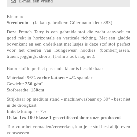
Kleuren:
Steenbruin
(Je kan gebruiken: Gütermann kleur 883)
Deze French Terry is een gebreide stof die zacht aanvoelt en
goed rekt in horizontale en verticale richting. Met een gladde
bovenkant en een onderkant met lusjes is deze stof stof perfect
voor het creëren van loungewear, hoodies, (bomber)jassen,
truien, joggings, shorts, (T-shirts ook nog net).
Boordstof in perfect passende kleur is beschikbaar
Materiaal: 96%
zachte katoen
+ 4% spandex
Gewicht:
250 g/m²
Stofbreedte:
150cm
Strijkbaar op medium stand - machinewasbaar op 30° - best niet
in de droogkast
Initiële krimp +/- 7%
Oeko-Tex 100 klasse 1 gecertifiëerd door onze producent
Tip: voor het vernaaien/verwerken, kan je je stof best altijd even
voorwassen.