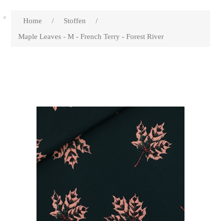
Home
/
Stoffen
/
Maple Leaves - M - French Terry - Forest River