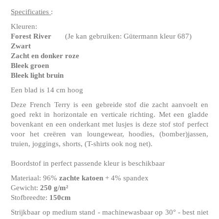
Specificaties
:
Kleuren:
Forest River
(Je kan gebruiken: Gütermann kleur 687)
Zwart
Zacht en donker roze
Bleek groen
Bleek light bruin
Een blad is 14 cm hoog
Deze French Terry is een gebreide stof die zacht aanvoelt en
goed rekt in horizontale en verticale richting. Met een gladde
bovenkant en een onderkant met lusjes is deze stof stof perfect
voor het creëren van loungewear, hoodies, (bomber)jassen,
truien, joggings, shorts, (T-shirts ook nog net).
Boordstof in perfect passende kleur is beschikbaar
Materiaal: 96%
zachte katoen
+ 4% spandex
Gewicht:
250 g/m²
Stofbreedte:
150cm
Strijkbaar op medium stand - machinewasbaar op 30° - best niet