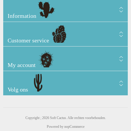
Information
Customer service
My account
Volg ons
Copyright ; 2026 Soft Cactus. Alle rechten voorbehouden.
Powered by
nopCommerce