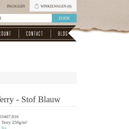
INLOGGEN
WINKELWAGEN
(0)
count
Contact
Blog
erry - Stof Blauw
03407.016
 Terry 250g/m²
 Six