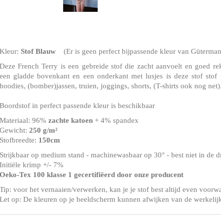
Kleur:
Stof Blauw
(Er is geen perfect bijpassende kleur van Gütermann
Deze French Terry is een gebreide stof die zacht aanvoelt en goed rekt
een gladde bovenkant en een onderkant met lusjes is deze stof stof 
hoodies, (bomber)jassen, truien, joggings, shorts, (T-shirts ook nog net)
Boordstof in perfect passende kleur is beschikbaar
Materiaal: 96%
zachte katoen
+ 4% spandex
Gewicht:
250 g/m²
Stofbreedte:
150cm
Strijkbaar op medium stand - machinewasbaar op 30° - best niet in de 
Initiële krimp +/- 7%
Oeko-Tex 100 klasse 1 gecertifiëerd door onze producent
Tip: voor het vernaaien/verwerken, kan je je stof best altijd even voorw
Let op: De kleuren op je beeldscherm kunnen afwijken van de werkelij