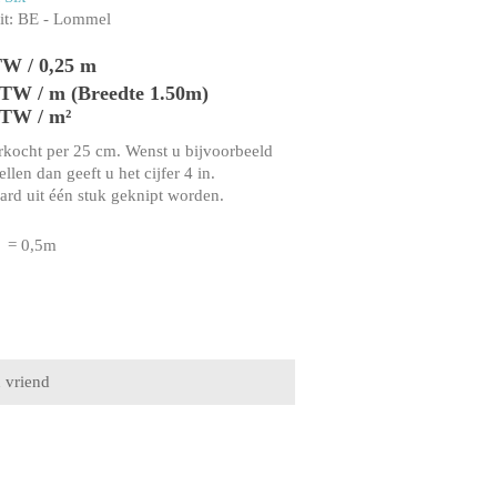
t:
BE - Lommel
TW / 0,25 m
 BTW / m (Breedte 1.50m)
BTW / m²
rkocht per 25 cm. Wenst u bijvoorbeeld
llen dan geeft u het cijfer 4 in.
aard uit één stuk geknipt worden.
= 0,5m