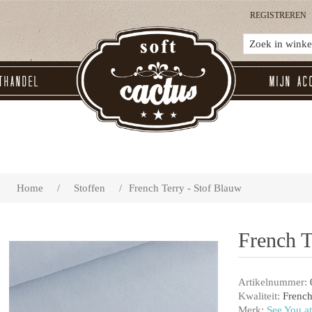
REGISTREREN
thandel
Mijn ac
Home
/
Stoffen
/
French Terry - Stof Blauw
French T
Artikelnummer:
Kwaliteit:
French
Merk:
See You at