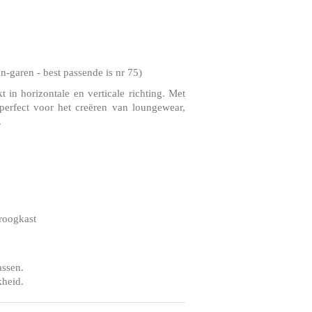
-garen - best passende is nr 75)
 in horizontale en verticale richting. Met
perfect voor het creëren van loungewear,
.
droogkast
assen.
kheid.