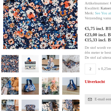
Artikelnummer:
Kwaliteit:
Katoen
Merk:
See You at
Verzending vanui
€5,75 incl. B
€23,00 incl.
€15,33 incl. 
De stof wordt ve
één meter te beste
De stof zal uiter
x 0,25m
Uitverkocht