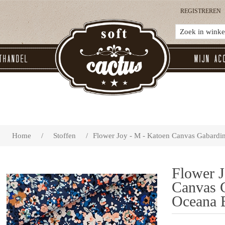
REGISTREREN
thandel
Mijn ac
Home
/
Stoffen
/
Flower Joy - M - Katoen Canvas Gabardin
Flower J
Canvas G
Oceana 