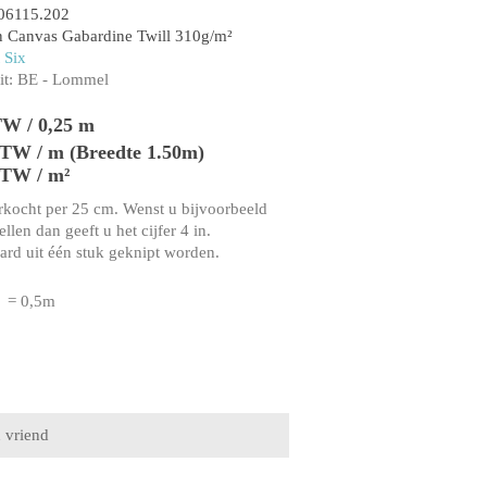
06115.202
 Canvas Gabardine Twill 310g/m²
 Six
t:
BE - Lommel
TW / 0,25 m
 BTW / m (Breedte 1.50m)
BTW / m²
rkocht per 25 cm. Wenst u bijvoorbeeld
llen dan geeft u het cijfer 4 in.
aard uit één stuk geknipt worden.
= 0,5m