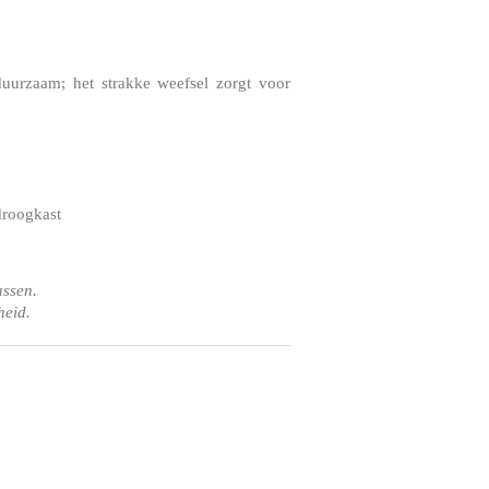
duurzaam; het strakke weefsel zorgt voor
droogkast
assen.
heid.