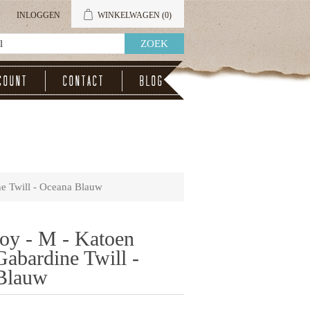
INLOGGEN
WINKELWAGEN
(0)
count
Contact
Blog
e Twill - Oceana Blauw
oy - M - Katoen
abardine Twill -
Blauw