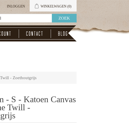
INLOGGEN
WINKELWAGEN
(0)
count
Contact
Blog
will - Zoethoutgrijs
m - S - Katoen Canvas
e Twill -
grijs