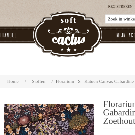
REGISTREREN
thandel
Mijn ac
Home
/
Stoffen
/
Florarium - S - Katoen Canvas Gabardine T
Florariu
Gabardin
Zoethout