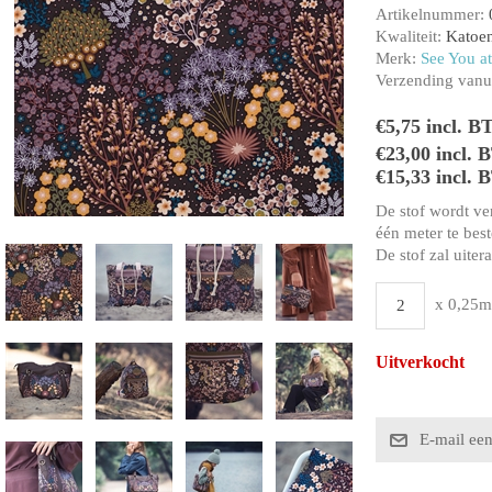
Artikelnummer:
Kwaliteit:
Katoen
Merk:
See You at
Verzending vanui
€5,75 incl. B
€23,00 incl.
€15,33 incl. 
De stof wordt ve
één meter te beste
De stof zal uiter
x 0,25m
Uitverkocht