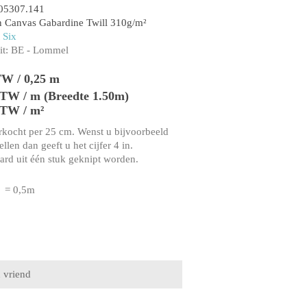
05307.141
 Canvas Gabardine Twill 310g/m²
 Six
t:
BE - Lommel
TW / 0,25 m
 BTW / m (Breedte 1.50m)
BTW / m²
rkocht per 25 cm. Wenst u bijvoorbeeld
llen dan geeft u het cijfer 4 in.
aard uit één stuk geknipt worden.
= 0,5m