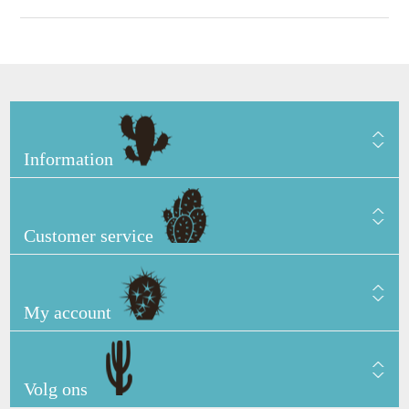
Information
Customer service
My account
Volg ons