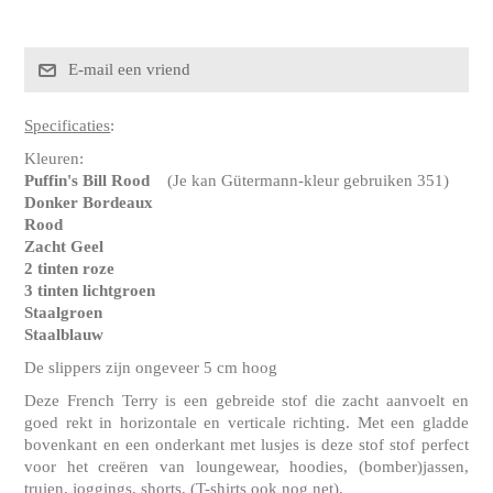
Specificaties
:
Kleuren:
Puffin's Bill Rood
(Je kan Gütermann-kleur gebruiken 351)
Donker Bordeaux
Rood
Zacht Geel
2 tinten roze
3 tinten lichtgroen
Staalgroen
Staalblauw
De slippers zijn ongeveer 5 cm hoog
Deze French Terry is een gebreide stof die zacht aanvoelt en
goed rekt in horizontale en verticale richting. Met een gladde
bovenkant en een onderkant met lusjes is deze stof stof perfect
voor het creëren van loungewear, hoodies, (bomber)jassen,
truien, joggings, shorts, (T-shirts ook nog net).