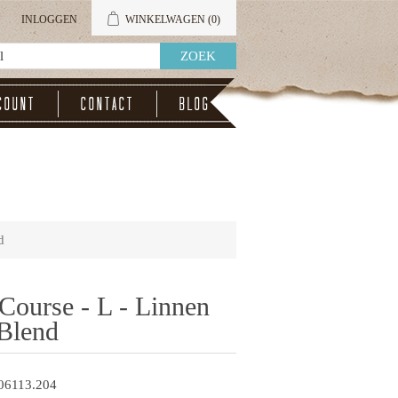
INLOGGEN
WINKELWAGEN
(0)
count
Contact
Blog
d
 Course - L - Linnen
Blend
06113.204