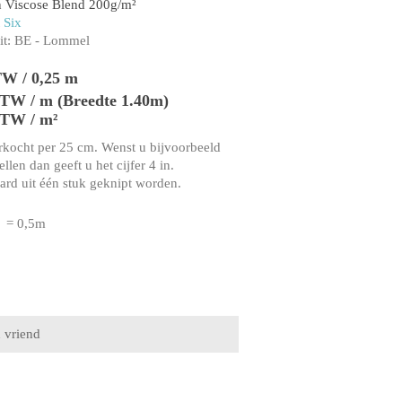
 Viscose Blend 200g/m²
 Six
t:
BE - Lommel
TW / 0,25 m
 BTW / m (Breedte 1.40m)
BTW / m²
rkocht per 25 cm. Wenst u bijvoorbeeld
llen dan geeft u het cijfer 4 in.
aard uit één stuk geknipt worden.
= 0,5m