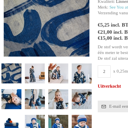
Kwaliteit:
Linnen
Merk:
See You at
Verzending vanui
€5,25 incl. B
€21,00 incl.
€15,00 incl. 
De stof wordt ve
één meter te beste
De stof zal uiter
x 0,25m
Uitverkocht