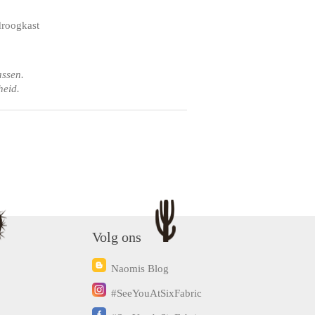
droogkast
assen.
heid.
Volg ons
Naomis Blog
#SeeYouAtSixFabric