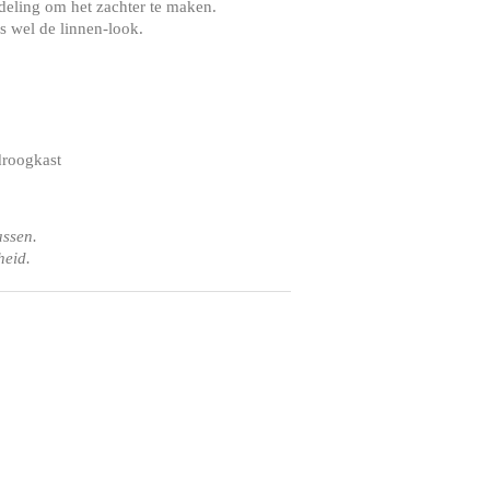
deling om het zachter te maken.
s wel de linnen-look.
droogkast
assen.
heid.