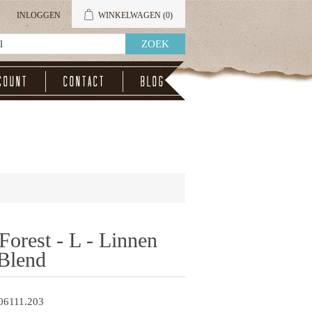
INLOGGEN
WINKELWAGEN
(0)
count
Contact
Blog
orest - L - Linnen
Blend
06111.203