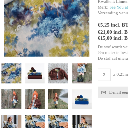
Kwaliteit:
Linnen
Merk:
See You at
Verzending vanui
€5,25 incl. B
€21,00 incl.
€15,00 incl. 
De stof wordt ve
één meter te beste
De stof zal uiter
x 0,25m