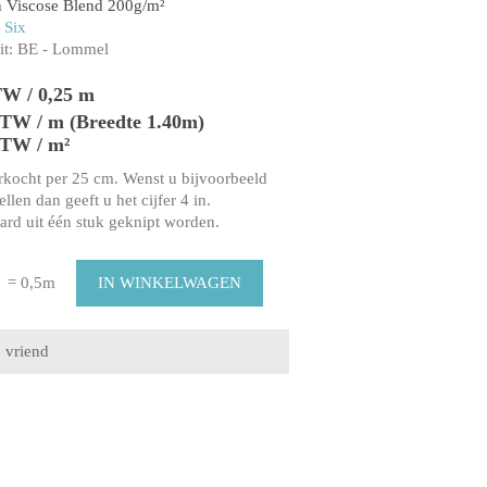
 Viscose Blend 200g/m²
 Six
t:
BE - Lommel
TW / 0,25 m
 BTW / m (Breedte 1.40m)
BTW / m²
rkocht per 25 cm. Wenst u bijvoorbeeld
llen dan geeft u het cijfer 4 in.
aard uit één stuk geknipt worden.
= 0,5m