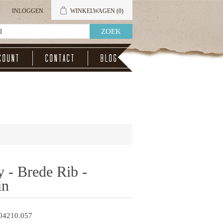
INLOGGEN
WINKELWAGEN
(0)
count
Contact
Blog
 - Brede Rib -
in
04210.057