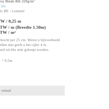
roy Brede Rib 320g/m²
 Six
t:
BE - Lommel
TW / 0,25 m
 BTW / m (Breedte 1.50m)
BTW / m²
rkocht per 25 cm. Wenst u bijvoorbeeld
llen dan geeft u het cijfer 4 in.
aard uit één stuk geknipt worden.
= 0,5m