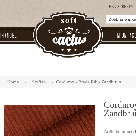
REGISTREREN
thandel
Mijn ac
Home
/
Stoffen
/
Corduroy - Brede Rib - Zandbruin
Corduroy
Zandbru
Artikelnummer: