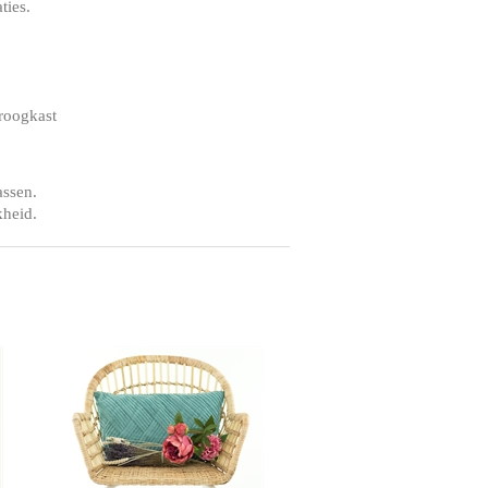
ties.
droogkast
assen.
kheid.