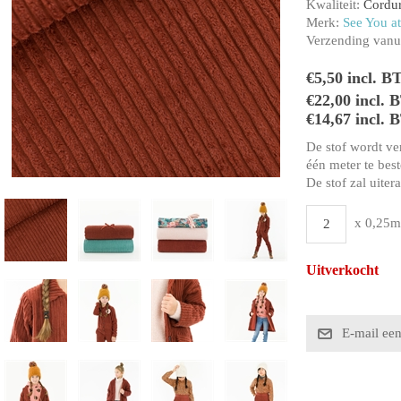
Kwaliteit:
Cordu
Merk:
See You at
Verzending vanui
€5,50 incl. B
€22,00 incl.
€14,67 incl. 
De stof wordt ve
één meter te beste
De stof zal uiter
x 0,25m
Uitverkocht