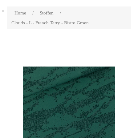
Home
/
Stoffen
/
Clouds - L - French Terry - Bistro Groen