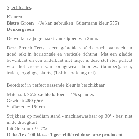
Specificaties
:
Kleuren:
Bistro Groen
(Je kan gebruiken: Gütermann kleur 555)
Donkergroen
De wolken zijn gemaakt van stippen van 2mm.
Deze French Terry is een gebreide stof die zacht aanvoelt en
goed rekt in horizontale en verticale richting. Met een gladde
bovenkant en een onderkant met lusjes is deze stof stof perfect
voor het creëren van loungewear, hoodies, (bomber)jassen,
truien, joggings, shorts, (T-shirts ook nog net).
Boordstof in perfect passende kleur is beschikbaar
Materiaal: 96%
zachte katoen
+ 4% spandex
Gewicht:
250 g/m²
Stofbreedte:
150cm
Strijkbaar op medium stand - machinewasbaar op 30° - best niet
in de droogkast
Initiële krimp +/- 7%
Oeko-Tex 100 klasse 1 gecertifiëerd door onze producent