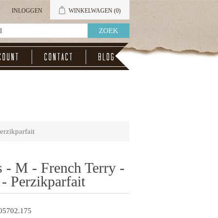
INLOGGEN
WINKELWAGEN
(0)
count
Contact
Blog
erzikparfait
 - M - French Terry -
- Perzikparfait
05702.175