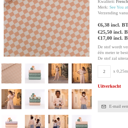
Kwaliteit:
French
Merk:
See You at
Verzending vanui
€6,38 incl. B
€25,50 incl.
€17,00 incl. 
De stof wordt ve
één meter te beste
De stof zal uiter
x 0,25m
Uitverkocht