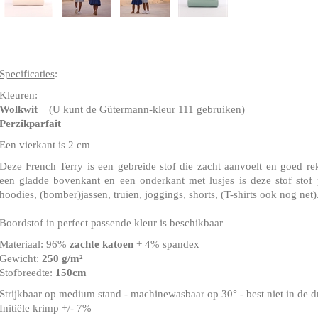
Specificaties
:
Kleuren:
Wolkwit
(U kunt de Gütermann-kleur 111 gebruiken)
Perzikparfait
Een vierkant is 2 cm
Deze French Terry is een gebreide stof die zacht aanvoelt en goed rekt
een gladde bovenkant en een onderkant met lusjes is deze stof stof 
hoodies, (bomber)jassen, truien, joggings, shorts, (T-shirts ook nog net)
Boordstof in perfect passende kleur is beschikbaar
Materiaal: 96%
zachte katoen
+ 4% spandex
Gewicht:
250 g/m²
Stofbreedte:
150cm
Strijkbaar op medium stand - machinewasbaar op 30° - best niet in de 
Initiële krimp +/- 7%