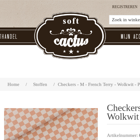
REGISTREREN
thandel
Mijn ac
Home
/
Stoffen
/
Checkers - M - French Terry - Wolkwit - P
Checkers
Wolkwit 
Artikelnummer: