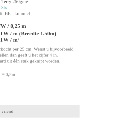
 Terry 250g/m²
 Six
t:
BE - Lommel
TW / 0,25 m
 BTW / m (Breedte 1.50m)
BTW / m²
rkocht per 25 cm. Wenst u bijvoorbeeld
llen dan geeft u het cijfer 4 in.
aard uit één stuk geknipt worden.
= 0,5m