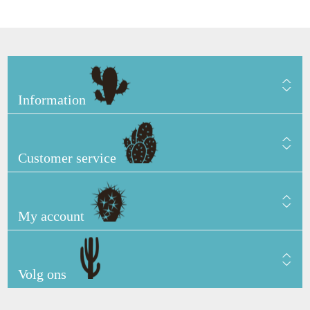
Information
Customer service
My account
Volg ons