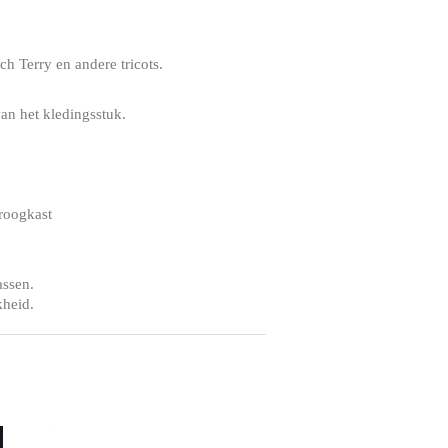
h Terry en andere tricots.
an het kledingsstuk.
droogkast
assen.
kheid.