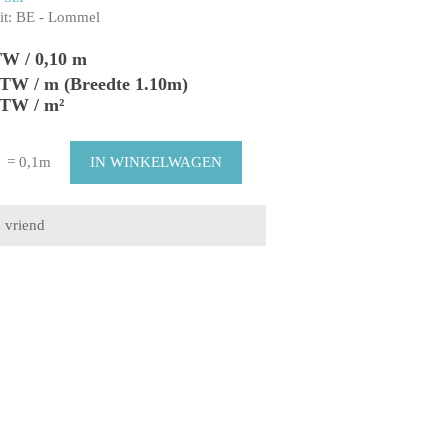
t:
BE - Lommel
TW / 0,10 m
 BTW / m (Breedte 1.10m)
BTW / m²
= 0,1m