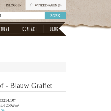
INLOGGEN
WINKELWAGEN
(0)
count
Contact
Blog
f - Blauw Grafiet
03214.107
tof 250g/m²
 Six