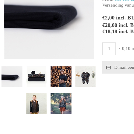
Verzending vanui
€2,00 incl. B
€20,00 incl.
€18,18 incl. 
x 0,10m