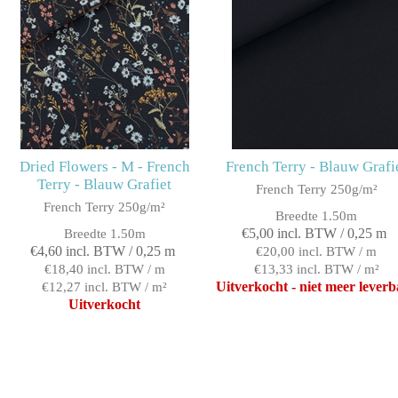
Dried Flowers - M - French
French Terry - Blauw Grafi
Terry - Blauw Grafiet
French Terry 250g/m²
French Terry 250g/m²
Breedte 1.50m
€5,00 incl. BTW / 0,25 m
Breedte 1.50m
€4,60 incl. BTW / 0,25 m
€20,00 incl. BTW / m
€18,40 incl. BTW / m
€13,33 incl. BTW / m²
Uitverkocht - niet meer lever
€12,27 incl. BTW / m²
Uitverkocht