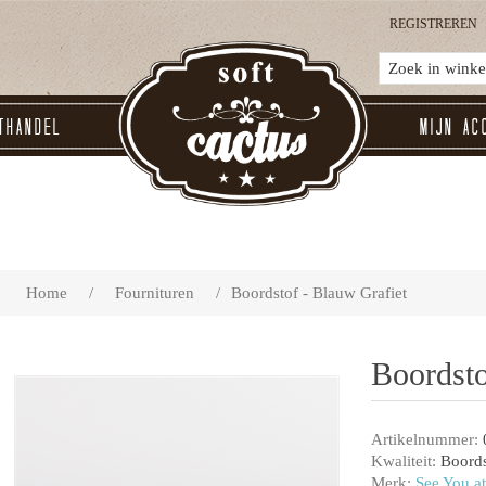
REGISTREREN
thandel
Mijn ac
Home
/
Fournituren
/
Boordstof - Blauw Grafiet
Boordsto
Artikelnummer:
Kwaliteit:
Boords
Merk:
See You at