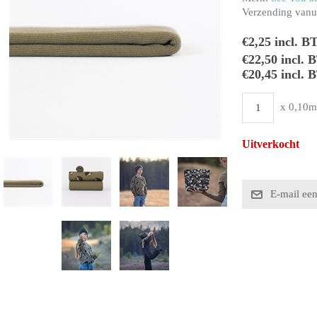
Verzending vanui
€2,25 incl. B
€22,50 incl.
€20,45 incl. 
x 0,10m
Uitverkocht