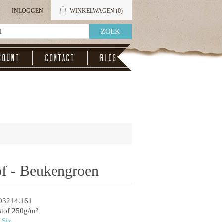
INLOGGEN
WINKELWAGEN
(0)
count
Contact
Blog
of - Beukengroen
03214.161
tof 250g/m²
 Six