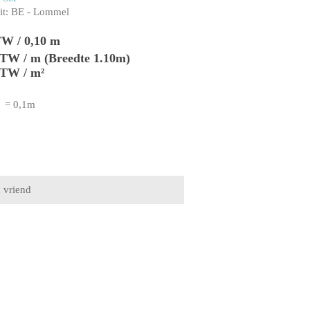
t:
BE - Lommel
TW / 0,10 m
 BTW / m (Breedte 1.10m)
BTW / m²
= 0,1m