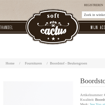
REGISTREREN
thandel
Mijn ac
Home
/
Fournituren
/
Boordstof - Beukengroen
Boordst
Artikelnummer:
Kwaliteit:
Boords
Merk:
See You at