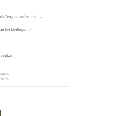
h Terry en andere tricots.
an het kledingsstuk.
droogkast
assen.
kheid.