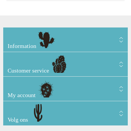
Information
Customer service
My account
Volg ons