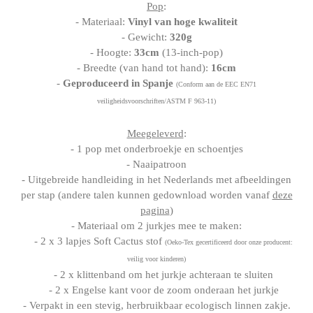
Pop
:
- Materiaal:
Vinyl van hoge kwaliteit
- Gewicht:
320g
- Hoogte:
33cm
(13-inch-pop)
- Breedte (van hand tot hand):
16cm
-
Geproduceerd in Spanje
(Conform aan de EEC EN71
veiligheidsvoorschriften/ASTM F 963-11)
Meegeleverd
:
- 1 pop met onderbroekje en schoentjes
- Naaipatroon
- Uitgebreide handleiding in het Nederlands met afbeeldingen
per stap (andere talen kunnen gedownload worden vanaf
deze
pagina
)
- Materiaal om 2 jurkjes mee te maken:
- 2 x 3 lapjes Soft Cactus stof
(Oeko-Tex gecertificeerd door onze producent:
veilig voor kinderen)
- 2 x klittenband om het jurkje achteraan te sluiten
- 2 x Engelse kant voor de zoom onderaan het jurkje
- Verpakt in een stevig, herbruikbaar ecologisch linnen zakje.