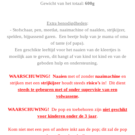
Gewicht van het totaal:
600g
Extra benodigdheden
:
- Stofschaar, pen, meetlat, naaimachine of naalden, strijkijzer,
spelden, bijpassend garen. Een beetje hulp van je mama of oma
of tante (of papa).
Een geschikte leeftijd voor het naaien van de kleertjes is
moeilijk aan te geven, dit hangt af van kind tot kind en van de
geboden hulp en ondersteuning.
WAARSCHUWING!
Naaien
met of zonder
naaimachine
en
strijken met een
strijkijzer
houdt steeds
risico’s
in! Dit dient
steeds te gebeuren met of onder supervisie van een
volwassene
.
WAARSCHUWING!
De pop en toebehoren zijn
niet geschikt
voor kinderen onder de 3 jaar
.
Kom niet met een pen of andere inkt aan de pop; dit zal de pop