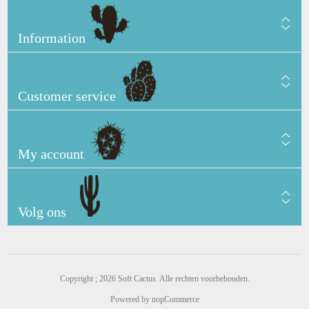
Information
Customer service
My account
Volg ons
Copyright ; 2026 Soft Cactus. Alle rechten voorbehouden.
Powered by
nopCommerce