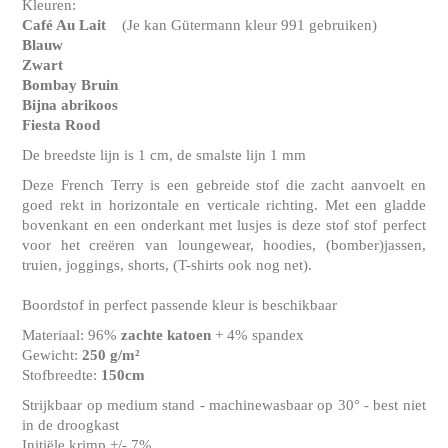
Kleuren:
Café Au Lait
(Je kan Gütermann kleur 991 gebruiken)
Blauw
Zwart
Bombay Bruin
Bijna abrikoos
Fiesta Rood
De breedste lijn is 1 cm, de smalste lijn 1 mm
Deze French Terry is een gebreide stof die zacht aanvoelt en
goed rekt in horizontale en verticale richting. Met een gladde
bovenkant en een onderkant met lusjes is deze stof stof perfect
voor het creëren van loungewear, hoodies, (bomber)jassen,
truien, joggings, shorts, (T-shirts ook nog net).
Boordstof in perfect passende kleur is beschikbaar
Materiaal: 96%
zachte katoen
+ 4% spandex
Gewicht:
250 g/m²
Stofbreedte:
150cm
Strijkbaar op medium stand - machinewasbaar op 30° - best niet
in de droogkast
Initiële krimp +/- 7%