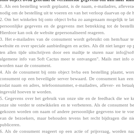
1. Als een bestelling wordt geplaatst, is de naam, e-mailadres, aflev
nodig om de bestelling uit te voeren en van het verloop daarvan op de 
2. Om het winkelen bij onto object bvba zo aangenaam mogelijk te la
persoonlijke gegevens en de gegevens met betrekking tot de bestell
Hierdoor kan ook de website gepersonaliseerd reageren.
3. Het e-mailadres van de consument wordt gebruikt om hem/haar te
website en over speciale aanbiedingen en acties. Als dit niet langer op
ten allen tijde uitschrijven door een mailtje te sturen naar info@s
algemene info van Soft Cactus meer te ontvangen". Mails met info ov
worden naar de consument.
4. Als de consument bij onto object bvba een bestelling plaatst, wo
consument op een beveiligde server bewaard. De consument kan ee
zodat naam en adres, telefoonnummer, e-mailadres, aflever- en betaalg
ingevuld hoeven te worden.
5. Gegevens over het gebruik van onze site en de feedback die we 
onze site verder te ontwikkelen en te verbeteren. Als de consument bes
gekozen worden om naam of andere persoonlijke gegevens toe te vo
van de bezoekers, maar behouden tevens het recht bijdragen die ni
publiceren.
6. Als de consument reageert op een actie of prijsvraag, worden n