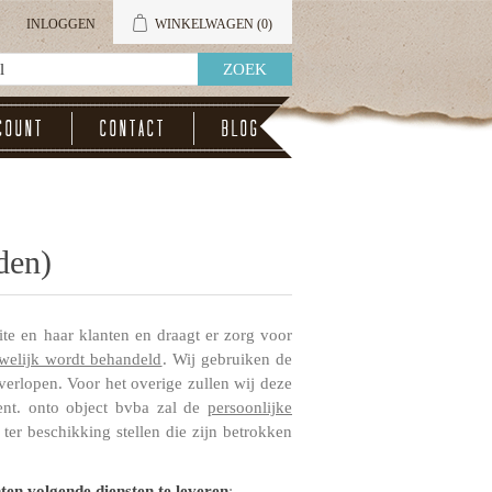
INLOGGEN
WINKELWAGEN
(0)
count
Contact
Blog
den)
ite en haar klanten en draagt er zorg voor
uwelijk wordt behandeld
. Wij gebruiken de
verlopen. Voor het overige zullen wij deze
nt. onto object bvba zal de
persoonlijke
ter beschikking stellen die zijn betrokken
en volgende diensten te leveren
: