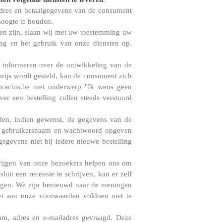
eradres en betaalgegevens van de consument
hoogte te houden.
ten zijn, slaan wij met uw toestemming uw
ing en het gebruik van onze diensten op.
 informeren over de ontwikkeling van de
 prijs wordt gesteld, kan de consument zich
oftcactus.be met onderwerp "Ik wens geen
er een bestelling zullen steeds verstuurd
rden, indien gewenst, de gegevens van de
n gebruikersnaam en wachtwoord opgeven
egevens niet bij iedere nieuwe bestelling
krijgen van onze bezoekers helpen ons om
luit een recensie te schrijven, kan er zelf
egen. We zijn benieuwd naar de meningen
et aan onze voorwaarden voldoen niet te
aam, adres en e-mailadres gevraagd. Deze