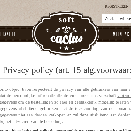
REGISTREREN
thandel
Mijn ac
Privacy policy (art. 15 alg.voorwaar
onto object bvba respecteert de privacy van alle gebruikers van haar s
dat de persoonlijke informatie die de consument ons verschaft
vertro
gegevens om de bestellingen zo snel en gemakkelijk mogelijk te laten 
gegevens uitsluitend gebruiken met de toestemming van de consume
gegevens niet aan derden verkopen
en zal deze uitsluitend aan derden 
bij het uitvoeren van de bestelling.
onto object bvba gebruikt de verzamelde gegevens om aan haar klant