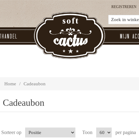
REGISTREREN
thandel
Mijn ac
Home
/
Cadeaubon
Cadeaubon
Sorteer op
Toon
per pagina